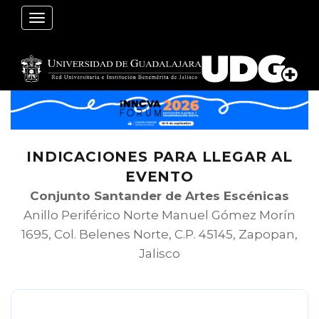
Pasar
Toggle navigation
al
contenido
principal
INDICACIONES PARA LLEGAR AL
EVENTO
Conjunto Santander de Artes Escénicas
Anillo Periférico Norte Manuel Gómez Morín
1695, Col. Belenes Norte, C.P. 45145, Zapopan,
Jalisco